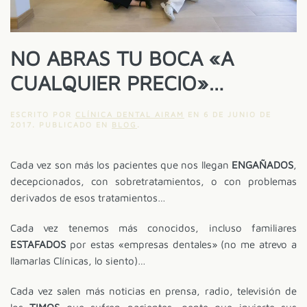
NO ABRAS TU BOCA «A
CUALQUIER PRECIO»…
ESCRITO POR
CLÍNICA DENTAL AIRAM
EN
6 DE JUNIO DE
2017
. PUBLICADO EN
BLOG
.
Cada vez son más los pacientes que nos llegan
ENGAÑADOS
,
decepcionados, con sobretratamientos, o con problemas
derivados de esos tratamientos…
Cada vez tenemos más conocidos, incluso familiares
ESTAFADOS
por estas «empresas dentales» (no me atrevo a
llamarlas Clínicas, lo siento)…
Cada vez salen más noticias en prensa, radio, televisión de