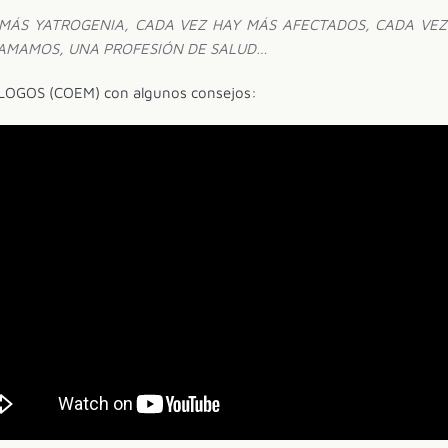
MÁS YATROGENIA, CADA VEZ HAY MÁS AFECTADOS, CADA VEZ 
 AMAMOS, UNA PROFESIÓN DE SALUD…
LOGOS (COEM) con algunos consejos: