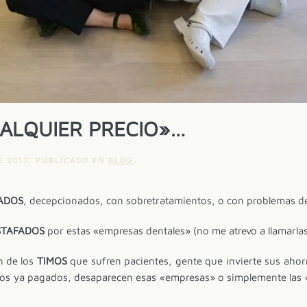
ALQUIER PRECIO»…
E 2017
. PUBLICADO EN
BLOG
.
ADOS
, decepcionados, con sobretratamientos, o con problemas d
STAFADOS
por estas «empresas dentales» (no me atrevo a llamarlas 
n de los
TIMOS
que sufren pacientes, gente que invierte sus ahorr
tos ya pagados, desaparecen esas «empresas» o simplemente las «