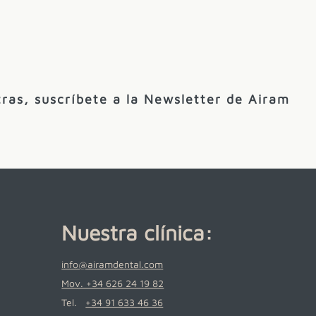
ras, suscríbete a la Newsletter de Airam
Nuestra clínica:
info@airamdental.com
Mov. +34 626 24 19 82
Tel.
+34 91 633 46 36