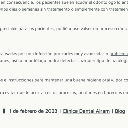
 consecuencia, los pacientes suelen acudir al odontólogo lo ant
nos días o semanas sin tratamiento o simplemente con tratamiento
apreciable para los pacientes, pudiéndose volver un proceso crón
n causadas por una infección por caries muy avanzadas o
problema
isiones, así tu odontólogo podrá detectar cualquier tipo de patolo
os e
instrucciones para mantener una buena higiene oral
y, por co
para evitar que te ocurran estos procesos, no dudes en hacernos u
1 de febrero de 2023
|
Clínica Dental Airam
|
Blog