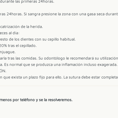
e durante las primeras 24horas.
ras 24horas. Si sangra presione la zona con una gasa seca duran
catrización de la herida.
eces al día:
resto de los dientes con su cepillo habitual.
0% tras el cepillado.
enjuague.
mpiarla tras las comidas. Su odontólogo le recomendará su utilizació
da. Es normal que se produzca una inflamación incluso exagerada.
IÓN.
in que exista un plazo fijo para ello. La sutura debe estar completa
lámenos por teléfono y se la resolveremos.